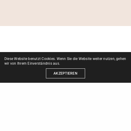
Diese Website benutzt Cookies. Wenn Sie die Website weiter nutzen, gehen
wir von Ihrem Einverständnis aus.
AKZEPTIEREN
Shortly after the incident of the Warhoon eggs we
halted to rest the animals, and it was during this
halt that the second